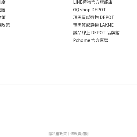
制度
LINE禮物官方旗艦店
問題
GQ shop DEPOT
政策
瑪黑質感選物 DEPOT
貨政策
瑪黑質感選物 LAKME
誠品線上 DEPOT 品牌館
Pchome 官方直營
隱私權政策
｜
條款與細則