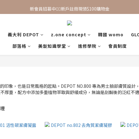
新會員招募中🙋‍♂️新戶註冊現領$100購物金
新會員招募中🙋‍♂️新戶註冊現領$100購物金
滿 $1,500 享免運優惠（宅配、超取皆適用）
義大利 DEPOT
z.one concept
韓國 womo
GL
新會員招募中🙋‍♂️新戶註冊現領$100購物金
部落格
美髮知識學堂
進修學院
會員制度
護理