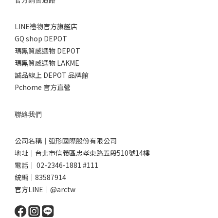
LINE禮物官方旗艦店
GQ shop DEPOT
瑪黑質感選物 DEPOT
瑪黑質感選物 LAKME
誠品線上 DEPOT 品牌館
Pchome 官方直營
聯絡我們
公司名稱｜弧形國際股份有限公司
地址｜台北市信義區忠孝東路五段510號14樓
電話｜ 02-2346-1881 #111
統編｜83587914
官方LINE｜@arctw