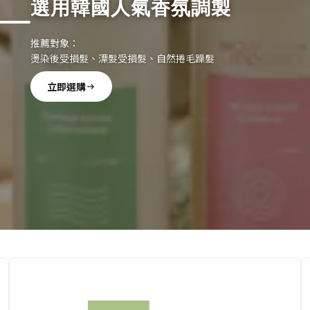
選用韓國人氣香氛調製
推薦對象：
燙染後受損髮、漂髮受損髮、自然捲毛躁髮
立即選購