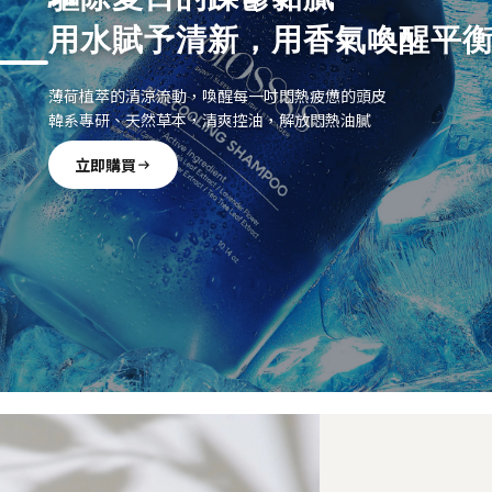
用水賦予清新，用香氣喚醒平
薄荷植萃的清涼流動，喚醒每一吋悶熱疲憊的頭皮
韓系專研、天然草本，清爽控油，解放悶熱油膩
立即購買