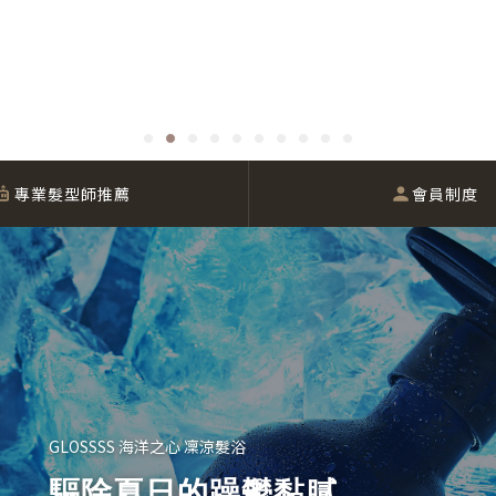
專業髮型師推薦
會員制度
GLOSSSS 海洋之心 凜涼髮浴
驅除夏日的躁鬱黏膩