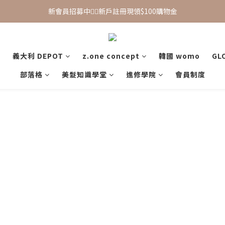
滿 $1,500 享免運優惠（宅配、超取皆適用）
新會員招募中🙋‍♂️新戶註冊現領$100購物金
新會員招募中🙋‍♂️新戶註冊現領$100購物金
義大利 DEPOT
z.one concept
韓國 womo
GL
部落格
美髮知識學堂
進修學院
會員制度