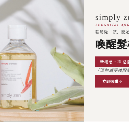
simply z
sensorial ap
強韌從「頭」開
喚醒髮
新概念·禪 活髮系
「溫熱感受喚醒
立即選購