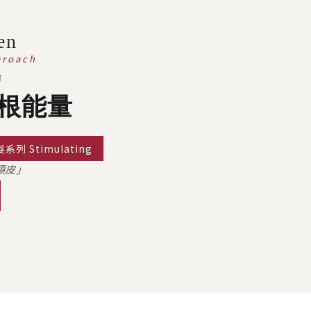
en
proach
始
根能量
列 Stimulating
頭皮」