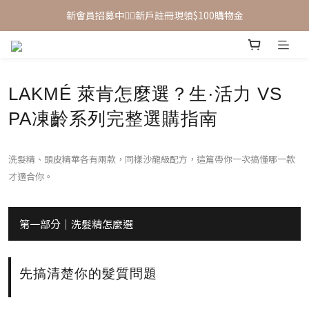
新會員招募中🙋‍♂️新戶註冊現領$100購物金
新會員招募中🙋‍♂️新戶註冊現領$100購物金
滿 $1,500 享免運優惠（宅配、超取皆適用）
新會員招募中🙋‍♂️新戶註冊現領$100購物金
LAKMÉ 萊肯怎麼選？生·活力 VS
PA凍齡系列完整選購指南
洗髮精、頭皮精華各有兩款，同樣沙龍級配方，這篇帶你一次搞懂哪一款
才適合你。
第一部分｜洗髮精怎麼選
先搞清楚你的髮質問題