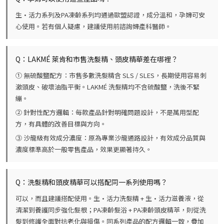
生·活力系列及PA凍齡系列
均通過歐盟認證，成分溫和，孕婦可安
心使用。若有個人疑慮，建議使用前諮詢婦產科醫師。
Q：LAKMÉ 萊肯和市售洗髮精、頭皮精華差在哪裡？
① 無硫酸鹽配方
：市售多數洗髮精含 SLS / SLES，長期使用容易刺
激頭皮、破壞油脂平衡。LAKMÉ 洗髮精均不含硫酸鹽，洗後不緊
繃。
② 針對性配方邏輯
：每款產品針對明確問題設計，不是萬用型配
方，有具體的改善目標與方向。
③ 沙龍級有效成分濃度
：原為專業沙龍通路設計，有效成分品質與
濃度標準高於一般零售產品，效果更顯著持久。
Q：洗髮精和頭皮精華可以搭配同一系列使用嗎？
可以，而且建議搭配使用。生·活力洗髮精 + 生·活力滋養液，從
清潔到養護同步強化髮根；PA凍齡髮浴 + PA凍齡頭皮精萃，則從洗
髮到修護全面對抗老化與損傷。同系列產品的配方邏輯一致，疊加