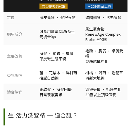
🏆 沙龍暢銷冠軍
✦ 2026新品上市
定位
頭皮養護 · 髮根強韌
進階修護 · 抗老凍齡
賦生複合物
可食用薑黃萃取(益生
明星成分
RenewAge Complex
元複合物)
Biotin 生物素
毛躁 · 脆弱 · 染燙受
掉髮 · 稀疏 · 扁塌
主要改善
損
頭皮微生態平衡
髮絲結構老化
薑 · 花梨木 · 洋甘菊
柑橘 · 薄荷 · 岩蘭草
香氛調性
植感自然調
清新大地調
細軟髮 · 掉髮困擾
染燙受損 · 毛躁老化
適合族群
日常養護需求
30歲以上頂級保養
生·活力洗髮精 — 適合誰？