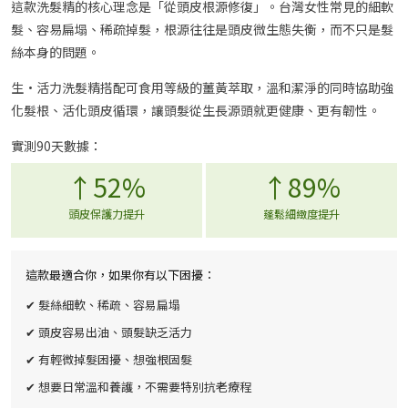
這款洗髮精的核心理念是「從頭皮根源修復」。台灣女性常見的細軟
髮、容易扁塌、稀疏掉髮，根源往往是頭皮微生態失衡，而不只是髮
絲本身的問題。
生·活力洗髮精搭配可食用等級的薑黃萃取，溫和潔淨的同時協助強
化髮根、活化頭皮循環，讓頭髮從生長源頭就更健康、更有韌性。
實測90天數據：
↑52%
↑89%
頭皮保護力提升
蓬鬆細緻度提升
這款最適合你，如果你有以下困擾：
✔ 髮絲細軟、稀疏、容易扁塌
✔ 頭皮容易出油、頭髮缺乏活力
✔ 有輕微掉髮困擾、想強根固髮
✔ 想要日常溫和養護，不需要特別抗老療程