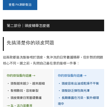
查看 PA凍齡髮浴
第二部分｜頭皮精華怎麼選
先搞清楚你的頭皮問題
這兩款都是洗髮後噴於頭皮、免沖洗的日常養護精華，但針對的問題
核心不同。選之前，先問自己最在意的是哪一件事：
你的煩惱偏向這邊 →
你的煩惱偏向這邊 →
· 頭髮越來越少、越來越細
· 頭皮容易出油或乾燥不平衡
· 髮根脆弱、容易斷裂
· 頭髮缺乏彈性與光澤
· 頭皮需要日常基礎養護
· 長期暴露在污染、紫外線環
境中
→ 生·活力滋養液