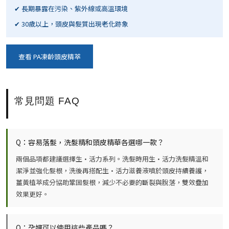
✔ 長期暴露在污染、紫外線或高溫環境
✔ 30歲以上，頭皮與髮質出現老化跡象
查看 PA凍齡頭皮精萃
常見問題 FAQ
Q：容易落髮，洗髮精和頭皮精華各選哪一款？
兩個品項都建議選擇
生·活力系列
。洗髮時用生·活力洗髮精溫和
潔淨並強化髮根，洗後再搭配生·活力滋養液噴於頭皮持續養護，
薑黃植萃成分協助鞏固髮根，減少不必要的斷裂與脫落，雙效疊加
效果更好。
Q：孕婦可以使用這些產品嗎？