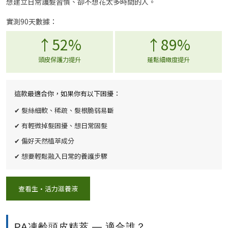
想建立日常護髮習慣、卻不想花太多時間的人。
實測90天數據：
↑52%
↑89%
頭皮保護力提升
蓬鬆細緻度提升
這款最適合你，如果你有以下困擾：
✔ 髮絲細軟、稀疏、髮根脆弱易斷
✔ 有輕微掉髮困擾、想日常固髮
✔ 偏好天然植萃成分
✔ 想要輕鬆融入日常的養護步驟
查看生·活力滋養液
PA凍齡頭皮精萃 — 適合誰？