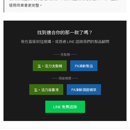
使用效果會更完整。
找到適合你的那一款了嗎？
現在直接前往選購，或透過 LINE 諮詢我們的髮品顧問
── 洗髮精 ──
生·活力洗髮精
PA凍齡髮浴
── 頭皮精華 ──
生·活力滋養液
PA凍齡頭皮精萃
LINE 免費諮詢