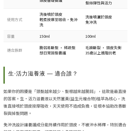
頭皮基礎養護
髮絲彈性與活力
洗後噴於頭皮
洗後噴灑於頭皮
使用方式
輕柔按摩至吸收，免沖
免沖洗
洗
容量
150ml
100ml
脆弱易斷髮 · 稀疏髮
毛躁斷裂 · 頭皮失衡
適合族群
想日常固髮養護
35歲以上進階抗老
生·活力滋養液 — 適合誰？
如果你的困擾是「頭髮越來越少、髮根越來越脆弱」，這款是最直接
的答案。生·活力滋養液以天然薑黃(益生元複合物)植萃為核心，洗
後直接噴於頭皮按摩吸收，天天使用不造成負擔，從根本協助改善斷
裂與掉髮問題。
免沖洗設計讓養護成分能持續作用於頭皮，不被沖水稀釋，特別適合