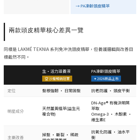
→ PA凍齡頭皮精萃
兩款頭皮精華核心差異一覽
同樣是 LAKMÉ TEKNIA 系列免沖洗頭皮精華，但養護邏輯與改善目
標截然不同。
生·活力滋養液
PA凍齡頭皮精萃
🏆 沙龍暢銷冠軍
✦ 2026新品上市
定位
髮根強韌 · 日常固髮
抗老防護 · 頭皮平衡
DN-Age® 有機決明葉
天然薑黃植萃(益生元
萃取
明星成分
複合物)
Omega-3 · 木酚素 ·
維生素E
抗氧化防護 · 油水平
掉髮 · 斷裂 · 稀疏
主要改善
衡