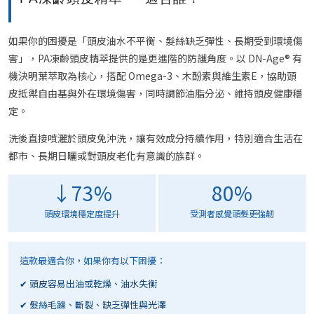
如果你的困擾是「頭皮油水不平衡、髮絲缺乏彈性、長期受到環境傷
害」，PA凍齡頭皮精萃提供的是更進階的防護角度。以 DN-Age® 有
機決明葉萃取為核心，搭配 Omega-3、木酚素與維生素E，協助頭
皮抵禦自由基與外在環境傷害，同時調節油脂分泌、維持頭皮健康穩
定。
洗後直接噴灑於頭皮免沖洗，讓有效成分持續作用，特別適合生活在
都市、長期日曬或對頭皮老化有意識的族群。
↓73%
80%
頭皮環境穩定度提升
受測者感覺頭髮更強韌
這款最適合你，如果你有以下困擾：
✔ 頭皮容易出油或乾燥、油水失衡
✔ 髮絲毛躁、斷裂、缺乏彈性與光澤