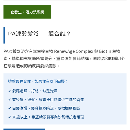
查看生·活力洗髮精
PA凍齡髮浴 — 適合誰？
PA凍齡髮浴含有賦生複合物 RenewAge Complex 與 Biotin 生物
素，精準補充髮絲所需養分，重建強韌髮絲結構，同時溫和呵護因外
在環境造成的頭皮與髮絲疲態。
這款最適合你，如果你有以下困擾：
✔ 髮尾毛躁、打結、缺乏光澤
✔ 有染髮、燙髮、頻繁使用熱造型工具的習慣
✔ 白髮漸增、髮質粗糙暗沉、髮根脆弱易斷
✔ 30歲以上，希望給頭髮專業沙龍級抗老護理