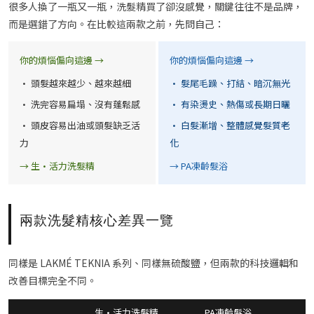
很多人換了一瓶又一瓶，洗髮精買了卻沒感覺，關鍵往往不是品牌，
而是選錯了方向。在比較這兩款之前，先問自己：
你的煩惱偏向這邊 →
你的煩惱偏向這邊 →
· 頭髮越來越少、越來越細
· 髮尾毛躁、打結、暗沉無光
· 洗完容易扁塌、沒有蓬鬆感
· 有染燙史、熱傷或長期日曬
· 頭皮容易出油或頭髮缺乏活
· 白髮漸增、整體感覺髮質老
力
化
→ 生·活力洗髮精
→ PA凍齡髮浴
兩款洗髮精核心差異一覽
同樣是 LAKMÉ TEKNIA 系列、同樣無硫酸鹽，但兩款的科技邏輯和
改善目標完全不同。
生·活力洗髮精
PA凍齡髮浴