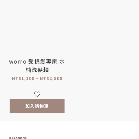
womo 受損髮專家 水
柚洗髮精
NT$1,100 ~ NT$2,500
加入購物車
關於我們