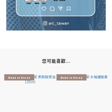
您可能喜歡...
Made in Korea
Made in Korea