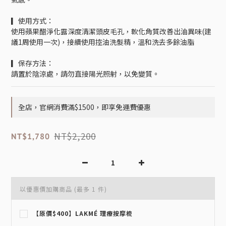
▎使用方式：
使用蘋果醋淨化露深度清潔頭皮毛孔，軟化角質改善出油異味(建
議1周使用一次)，接續使用控油洗髮精，溫和洗去多餘油脂
▎保存方法：
請置於陰涼處，請勿直接陽光照射，以免變質。
全店，官網消費滿$1500，即享免運費優惠
NT$2,200
NT$1,780
以優惠價加購商品
(最多 1 件)
【原價$400】LAKMÉ 理療按摩梳