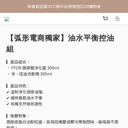
新會員招募中🙋‍♂️新戶註冊現領$100購物金
新會員招募中🙋‍♂️新戶註冊現領$100購物金
滿 $1,500 享免運優惠（宅配、超取皆適用）
新會員招募中🙋‍♂️新戶註冊現領$100購物金
【弧形電商獨家】油水平衡控油
組
▎產品組合：
· FFOR 蘋果醋淨化露 300ml
· 淨·控油洗髮精 300ml
▎產品特色：
✔ 溫和淨化頭皮油脂
✔ 維持髮肌油水平衡
✔ 有機天然無刺激性
▎推薦對象：
頭皮皮脂分泌較旺盛，容易因堵塞或髒污導致悶味、扁塌與不透
氣感。