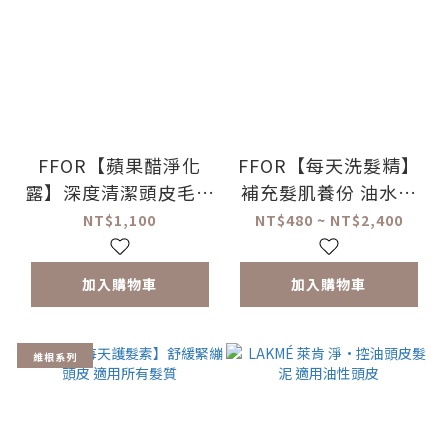
FFOR【蘋果醋淨化
FFOR【每天洗髮精】
露】深度清潔頭皮毛孔
補充髮肌養份 油水平
軟化角質 改善出油異
衡 適用所有髮質
NT$1,100
NT$480 ~ NT$2,400
味
加入購物車
加入購物車
維根系列