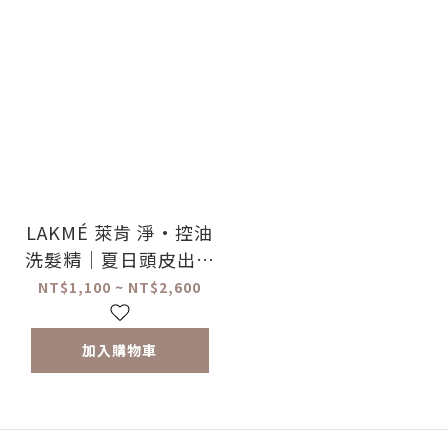
LAKMÉ 萊肯 淨·控油
洗髮精｜夏日頭皮出油
急救首選 × 油性頭皮
NT$1,100 ~ NT$2,600
適用
加入購物車