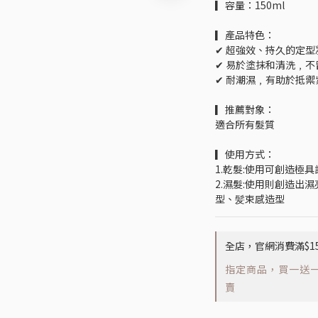
▎容量：150ml
▎產品特色：
✔ 超強效、持久的定型
✔ 易於塗抹和清洗﹐不
✔ 耐潮濕﹐有助於抵
▎推薦對象：
適合所有髮質
▎使用方式：
1.乾髮:使用可創造極
2.濕髮:使用則創造出
型、髪束感造型
全店，官網消費滿$1
指定商品，買一送一
賣