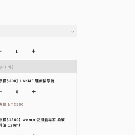
多 1 件)
原價$400】LAKMÉ 理療按摩梳
惠價 NT$200
原價$1300】womo 受損髮專家 柔馭
質油 120ml