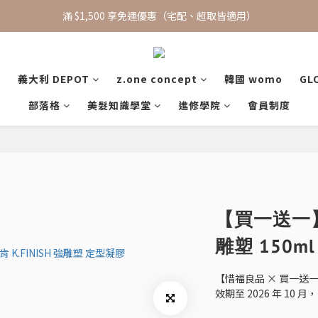
滿 $1,500 享免運優惠（宅配、超取皆適用）
新會員招募中🙋‍♂️新戶註冊現領$100購物金
新會員招募中🙋‍♂️新戶註冊現領$100購物金
義大利 DEPOT
z.one concept
韓國 womo
GL
部落格
美髮知識學堂
進修學院
會員制度
【買一送一】LA
雕塑 150m
【惜福良品 × 買一送
效期至 2026 年 1