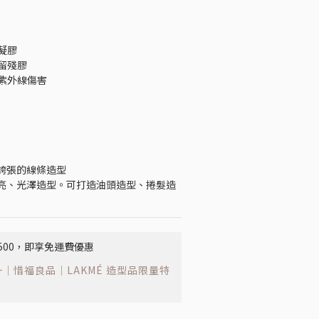
凝膠
留殘膠
禦紫外線傷害
具誇張的線條造型
濕亮、光澤造型。可打造油頭造型、捲髮造
500，即享免運費優惠
｜惜福良品｜LAKMÉ 造型品限量特