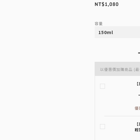
NT$1,080
容量
以優惠價加購商品
(最
【
優
【
輕