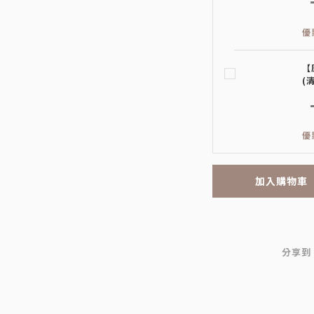
優
【
(
優
加入購物車
分享到