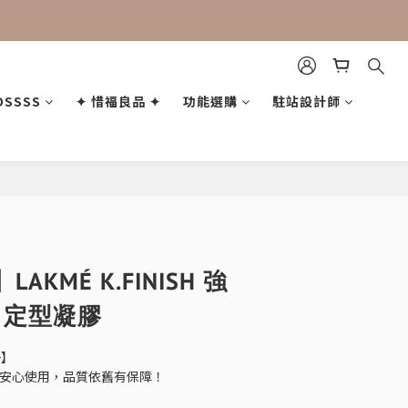
OSSSS
✦ 惜福良品 ✦
功能選購
駐站設計師
立即購買
KMÉ K.FINISH 強
l 定型凝膠
一】
0 月，安心使用，品質依舊有保障！