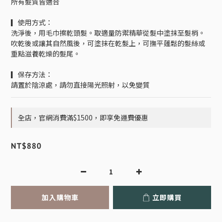
所有髮質皆適合
▎使用方式：
洗淨後，用毛巾擦乾頭髮。取適量防禦精華從髮中塗抹至髮梢。
吹乾後或讓其自然風後，可塗抹在乾髮上，可撫平蓬鬆的髮絲或
重點滋養乾燥的髮尾。
▎保存方法：
請置於陰涼處，請勿直接陽光照射，以免變質
全店，官網消費滿$1500，即享免運費優惠
NT$880
加入購物車
立即購買