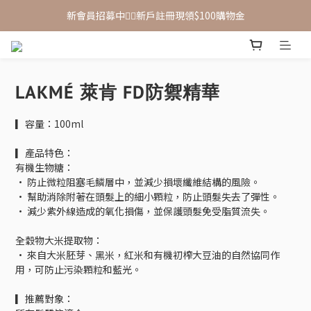
新會員招募中🙋‍♂️新戶註冊現領$100購物金
新會員招募中🙋‍♂️新戶註冊現領$100購物金
滿 $1,500 享免運優惠（宅配、超取皆適用）
新會員招募中🙋‍♂️新戶註冊現領$100購物金
LAKMÉ 萊肯 FD防禦精華
▎容量：100ml
▎產品特色：
有機生物糖：
• 防止微粒阻塞毛鱗層中，並減少損壞纖維結構的風險。
• 幫助消除附著在頭髮上的細小顆粒，防止頭髮失去了彈性。
• 減少紫外線造成的氧化損傷，並保護頭髮免受脂質流失。
全穀物大米提取物：
• 來自大米胚芽、黑米，紅米和有機初榨大豆油的自然協同作
用，可防止污染顆粒和藍光。
▎推薦對象：