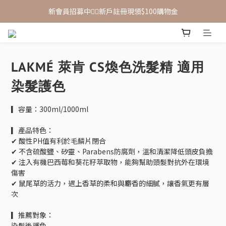
新會員招募中🙋‍♂️新戶註冊現領$100購物金
新會員招募中🙋‍♂️新戶註冊現領$100購物金
滿 $1,500 享免運優惠（宅配、超取皆適用）
新會員招募中🙋‍♂️新戶註冊現領$100購物金
LAKMÉ 萊肯 CS煥色洗髮精 適用
染髮護色
▎容量：300ml/1000ml
▎產品特色：
✔ 酸性PH值有利於毛鱗片閉合
✔ 不含硫酸鹽、矽靈、Parabens防腐劑，溫和清潔降低頭皮負擔
✔ 注入有機巴西莓和葵花籽萃取物，能夠幫助頭髮對抗外在環境
傷害
✔ 鼠尾草的活力，遇上香草的柔和與麝香的細膩，讓香氣更有層
次
▎推薦對象：
染髮後護色