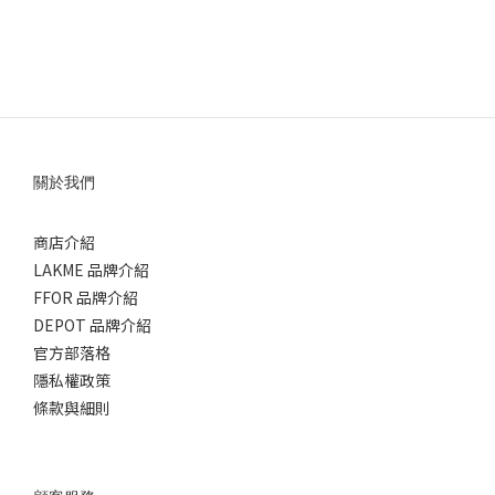
關於我們
商店介紹
LAKME 品牌介紹
FFOR 品牌介紹
DEPOT 品牌介紹
官方部落格
隱私權政策
條款與細則