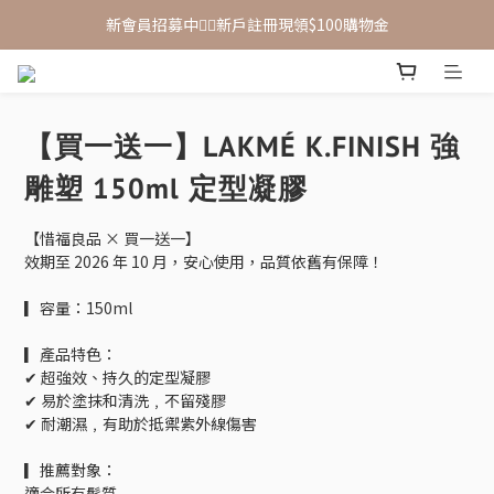
新會員招募中🙋‍♂️新戶註冊現領$100購物金
新會員招募中🙋‍♂️新戶註冊現領$100購物金
滿 $1,500 享免運優惠（宅配、超取皆適用）
新會員招募中🙋‍♂️新戶註冊現領$100購物金
【買一送一】LAKMÉ K.FINISH 強
雕塑 150ml 定型凝膠
【惜福良品 × 買一送一】
效期至 2026 年 10 月，安心使用，品質依舊有保障！
▎容量：150ml
▎產品特色：
✔ 超強效、持久的定型凝膠
✔ 易於塗抹和清洗﹐不留殘膠
✔ 耐潮濕﹐有助於抵禦紫外線傷害
▎推薦對象：
適合所有髮質