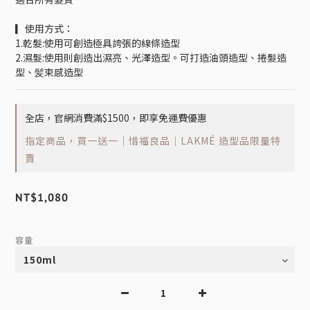
▎使用方式：
1.乾髮:使用可創造極具誇張的線條造型
2.濕髮:使用則創造出濕亮、光澤造型。可打造油頭造型、捲髮造
型、髪束感造型
全店，官網消費滿$1500，即享免運費優惠
指定商品，買一送一｜惜福良品｜LAKMÉ 造型品限量特
賣
NT$1,080
容量