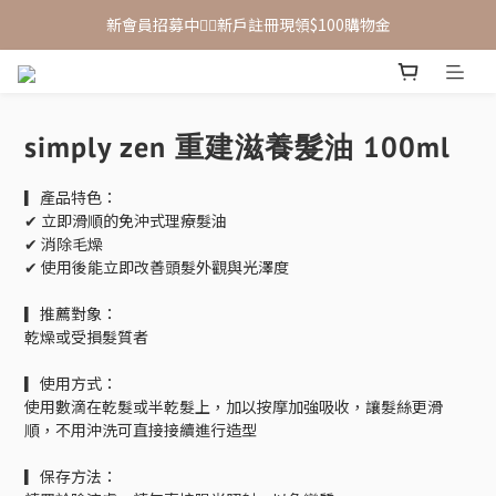
新會員招募中🙋‍♂️新戶註冊現領$100購物金
新會員招募中🙋‍♂️新戶註冊現領$100購物金
滿 $1,500 享免運優惠（宅配、超取皆適用）
新會員招募中🙋‍♂️新戶註冊現領$100購物金
simply zen 重建滋養髮油 100ml
▎產品特色：
✔ 立即滑順的免沖式理療髮油
✔ 消除毛燥
✔ 使用後能立即改善頭髮外觀與光澤度
▎推薦對象：
乾燥或受損髮質者
▎使用方式：
使用數滴在乾髮或半乾髮上，加以按摩加強吸收，讓髮絲更滑
順，不用沖洗可直接接續進行造型
▎保存方法：