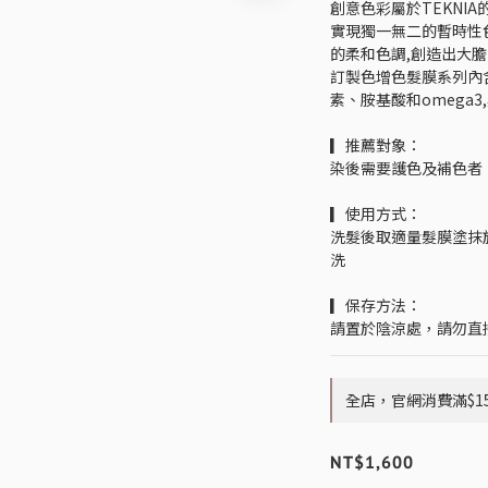
創意色彩屬於TEKNI
實現獨一無二的暫時性
的柔和色調,創造出大
訂製色增色髮膜系列內
素、胺基酸和omega
▎推薦對象：
染後需要護色及補色者
▎使用方式：
洗髮後取適量髮膜塗抹於
洗
▎保存方法：
請置於陰涼處，請勿直
全店，官網消費滿$1
NT$1,600