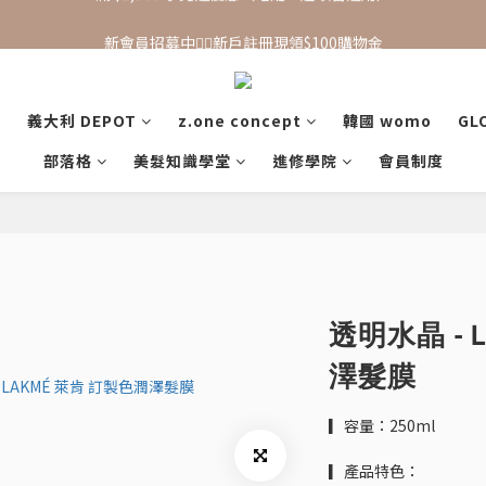
新會員招募中🙋‍♂️新戶註冊現領$100購物金
新會員招募中🙋‍♂️新戶註冊現領$100購物金
滿 $1,500 享免運優惠（宅配、超取皆適用）
義大利 DEPOT
z.one concept
韓國 womo
GL
新會員招募中🙋‍♂️新戶註冊現領$100購物金
部落格
美髮知識學堂
進修學院
會員制度
透明水晶 - 
澤髮膜
▎容量：250ml
▎產品特色：