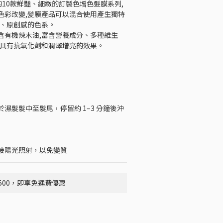
A的10款鮮豔、細緻的訂製色增色髮膜系列,
色彩改變,髪膜產品可以混合使用產生獨特
膽、原創感的色系。
含有機辣木油,富含營養成分、多種維生
3,具有抗氧化劑和潤澤增亮的效果。
濕髮髮中至髮尾，停留約 1–3 分鐘後沖
接陽光照射，以免變質
500，即享免運費優惠