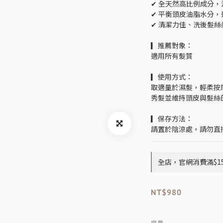
✔ 全天然高比例成分
✔ 平衡頭皮油脂水分
✔ 清潔力佳、洗後髮
▎推薦對象：
適用所有髮質
▎使用方式：
取適量於濕髮，輕柔按
秀髮並維持頭皮與髮絲
▎保存方法：
請置於陰涼處，請勿直
全店，官網消費滿$1
NT$980
容量