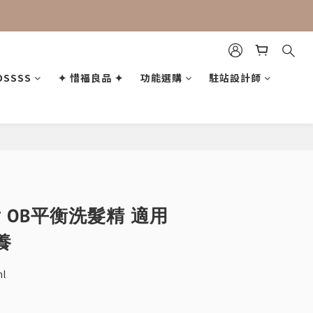
OSSSS
✦ 惜福良品 ✦
功能選購
駐站設計師
立即購買
肯 OB平衡洗髮精 適用
養
l