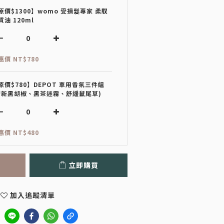
原價$1300】womo 受損髮專家 柔馭
質油 120ml
惠價 NT$780
原價$780】DEPOT 車用香氛三件組
清新黑胡椒、黑茶迷霧、舒緩鼠尾草)
惠價 NT$480
立即購買
加入追蹤清單