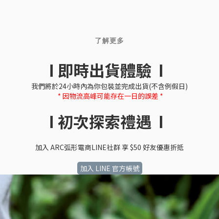
了解更多
I 即時出貨體驗 I
我們將於24小時內為你包裝並完成出貨(不含例假日)
* 因物流高峰可能存在一日的誤差 *
I 初次探索禮遇 I
加入 ARC弧形電商LINE社群 享 $50 好友優惠折抵
加入 LINE 官方帳號