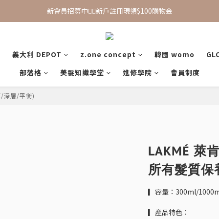
新會員招募中🙋‍♂️新戶註冊現領$100購物金
新會員招募中🙋‍♂️新戶註冊現領$100購物金
滿 $1,500 享免運優惠（宅配、超取皆適用）
義大利 DEPOT
z.one concept
韓國 womo
GL
新會員招募中🙋‍♂️新戶註冊現領$100購物金
部落格
美髮知識學堂
進修學院
會員制度
/深層/平衡)
LAKMÉ 萊
所有髮質保
▎容量：300ml/1000m
▎產品特色：