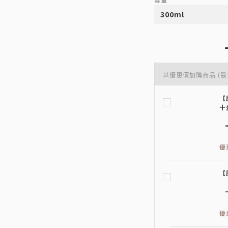
以優惠價加購商品
(最
【
十
優
【
優