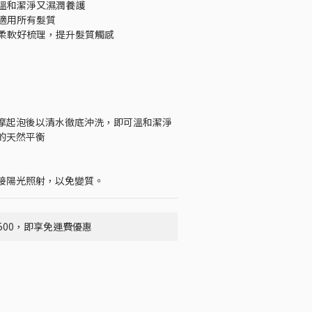
，溫和潔淨又濕潤養護
，適用所有髮質
絲柔軟好梳理，提升髮質觸感
摩起泡後以清水徹底沖洗，即可溫和潔淨
的天然平衡
接陽光照射，以免變質。
500，即享免運費優惠