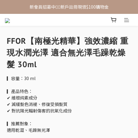
新會員招募中🙋‍♂️新戶註冊現領$100購物金
新會員招募中🙋‍♂️新戶註冊現領$100購物金
滿 $1,500 享免運優惠（宅配、超取皆適用）
新會員招募中🙋‍♂️新戶註冊現領$100購物金
FFOR【南極光精華】強效濃縮 重
現水潤光澤 適合無光澤毛躁乾燥
髮 30ml
▎容量：30 ml
▎產品特色：
✔ 維根純素成分
✔ 減緩髮色消褪、修復受損髮質
✔ 對抗陽光輻射傷害的抗氧化成份
▎推薦對象：
適用乾澀、毛躁無光澤