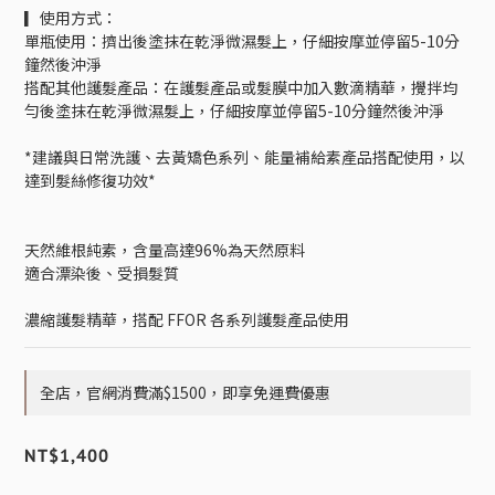
▎使用方式：
單瓶使用：擠出後塗抹在乾淨微濕髮上，仔細按摩並停留5-10分
鐘然後沖淨
搭配其他護髮產品：在護髮產品或髮膜中加入數滴精華，攪拌均
勻後塗抹在乾淨微濕髮上，仔細按摩並停留5-10分鐘然後沖淨
*建議與日常洗護、去黃矯色系列、能量補給素產品搭配使用，以
達到髮絲修復功效*
天然維根純素，含量高達96%為天然原料
適合漂染後、受損髮質
濃縮護髮精華，搭配 FFOR 各系列護髮產品使用
全店，官網消費滿$1500，即享免運費優惠
NT$1,400