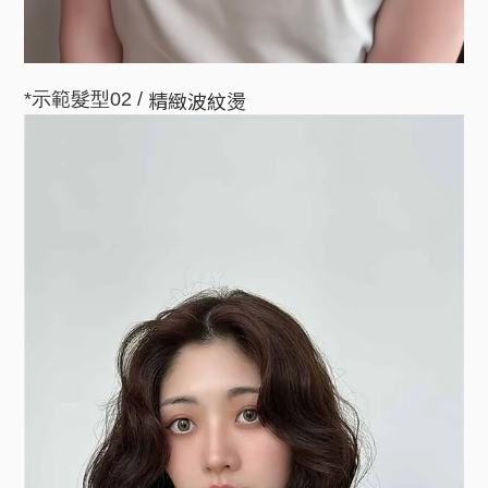
精緻波紋燙
*示範髮型02 /