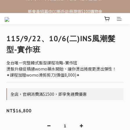
新會員招募中🙋‍♂️新戶註冊現領$100購物金
新會員招募中🙋‍♂️新戶註冊現領$100購物金
滿 $1,500 享免運優惠（宅配、超取皆適用）
新會員招募中🙋‍♂️新戶註冊現領$100購物金
115/9/22、10/6(二)INS風潮髮
型-實作班
全台唯一完整韓式髮型課程攻略-實作班
燙髮升級從精通womo藥水開始、讓你燙出捲度更燙出彈性！
✦課程加贈womo滑剪剪刀(價值8,000)✦
全店，官網消費滿$1500，即享免運費優惠
NT$16,800