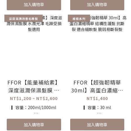
加入購物車
加入購物車
✔ 配方能洗淨積聚在頭髮頭皮
果
上的不好物質
· 富含有機薄荷、檸檬草等香
✔ 溫和潔淨力非常適合洗髮前
氛，散發清爽澄澈的氣息
深度滋潤改善毛躁髮
維根系列
的頭皮淨化護理
· 改善乾躁引起皮屑及敏感問
✔ 深度清潔又不會造成頭髮掉
題
色
⟣ 搭配謝天護髮素，效果更佳
⟢
▎推薦對象：
適合所有頭皮/頭髮狀況
▎使用方式：
於洗髮前將蘋果醋淨化露塗抹
在微濕頭皮上，仔細按摩搓揉
1-2分鐘，然後沖淨。建議與
FFOR【能量補給素】
FFOR【超強韌精華
日常洗護系列產品搭配使用，
深度滋潤保濕髮膜 水
30ml】高蛋白濃縮精
效果更好。
潤光澤 毛躁受損髮適
華 結構性護髮 抗斷裂
NT$1,200 ~ NT$2,600
NT$1,400
(建議1~2週使用一次)
用
適合細軟髮 脆弱易斷
▎容量：200ml/1000ml
▎容量：30 ml
裂髮
▎產品特色：
▎產品特色：
加入購物車
加入購物車
✔ 天然原料維根純素
✔ 維根純素成分
✔ 深層護理髮膜，鎖住分岔髮
✔ 多功能深層護理濃縮精華