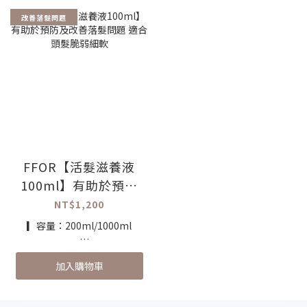
梢與保護頭髮免於毛躁
✔ 頂級有效配方中幫助髮絲從
改善落髮問題
✔ 完美滲透髮絲並增強保水作
內部建立強韌度
用
▎推薦對象：
▎推薦對象：
適用脆弱易斷、細軟髮
頭髮毛躁、容易頭髮分岔者
▎使用方式：
▎使用方式：
單瓶使用：擠出後塗抹在乾淨
洗髮後將能量補給素塗抹在髮
微濕髮上，仔細按摩並停留5-
終至髮尾段，按摩停留10分鐘
10分鐘然後沖淨
後，再沖洗乾淨
搭配其他護髮產品：在護髮產
(視髮況而定，每週使用1-2
品或髮膜中加入數滴精華，攪
FFOR【活髮滋養液
次)
拌均勻後塗抹在乾淨微濕髮
100ml】有助於預防
上，仔細按摩並停留5-10分鐘
及改善落髮問題 適合
NT$1,200
▎備註：
然後沖淨
使用前，建議與日常洗護系列
頭髮脆弱細軟
▎容量：200ml/1000ml
產品搭配使用，以增強保水功
效
▎產品特色：
加入購物車
✔ 含有獨家專利【 Redensyl
】，是有助於養成頭皮健康
✔ 歐盟認證，天然成分維根純