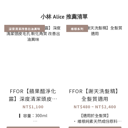
小林 Alice 推薦清單
深度清潔改善出油異味
維根系列
FFOR【蘋果醋淨化
FFOR【謝天洗髮精】
露】深度清潔頭皮毛
全髮質適用
孔 軟化角質 改善出油
NT$1,100
NT$480 ~ NT$2,400
異味
▎容量：300ml
【適用於全髮質】
· 維根純素天然成份原料
▎產品特色：
· 天然溫和不刺激、具護色效