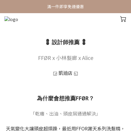
滿一件即享免運優惠
小林髮廊 x FFØR 深度體驗分享
小林髮廊 x FFØR 深度體驗分享
💈 設計師推薦 💈
FFØR x 小林髮廊 x Alice
◲ 凱迪店 ◱
為什麼會想推薦FFØR？
「乾癢、出油、頭皮屑通通解決」
天氣變化大讓頭皮超煩躁，最近用FFOR謝天系列洗髮精，