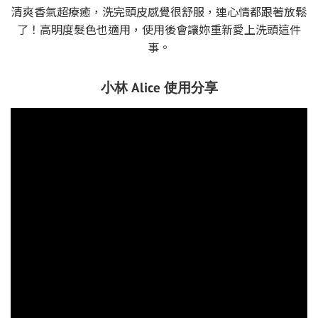
清爽香氣超療癒，洗完頭皮感覺很舒服，連心情都跟著放鬆
了！高明度髮色也適用，使用後會讓妳重新愛上洗頭這件
事。
小林 Alice 使用分享